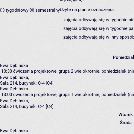
Użyte na planie oznaczenia:
tygodniowy
semestralny
zajęcia odbywają się w tygodnie ni
zajęcia odbywają się w tygodnie pa
zajęcia odbywają się w inny sposób
Poniedzia
Ewa Dębińska
10:30
ćwiczenia projektowe, grupa 2
wielokrotnie, poniedziałek (n
Ewa Dębińska
,
Sala 214,
budynek:
C-4 [C4]
Ewa Dębińska
13:00
ćwiczenia projektowe, grupa 1
wielokrotnie, poniedziałek (n
Ewa Dębińska
,
Sala 214,
budynek:
C-4 [C4]
Wtorek
Środa
Ewa Dębińska