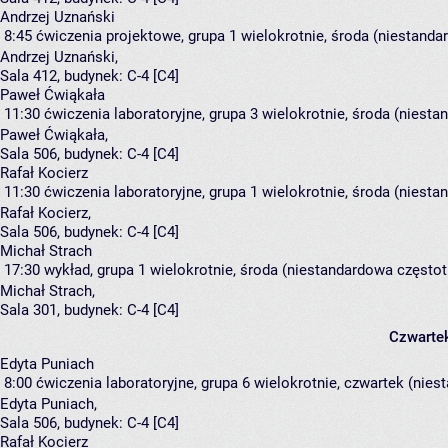
Andrzej Uznański
8:45
ćwiczenia projektowe, grupa 1
wielokrotnie, środa (niestanda
Andrzej Uznański
,
Sala 412,
budynek:
C-4 [C4]
Paweł Ćwiąkała
11:30
ćwiczenia laboratoryjne, grupa 3
wielokrotnie, środa (niesta
Paweł Ćwiąkała
,
Sala 506,
budynek:
C-4 [C4]
Rafał Kocierz
11:30
ćwiczenia laboratoryjne, grupa 1
wielokrotnie, środa (niesta
Rafał Kocierz
,
Sala 506,
budynek:
C-4 [C4]
Michał Strach
17:30
wykład, grupa 1
wielokrotnie, środa (niestandardowa częstotl
Michał Strach
,
Sala 301,
budynek:
C-4 [C4]
Czwarte
Edyta Puniach
8:00
ćwiczenia laboratoryjne, grupa 6
wielokrotnie, czwartek (nies
Edyta Puniach
,
Sala 506,
budynek:
C-4 [C4]
Rafał Kocierz