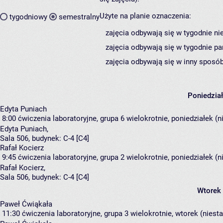
Użyte na planie oznaczenia:
tygodniowy
semestralny
zajęcia odbywają się w tygodnie ni
zajęcia odbywają się w tygodnie pa
zajęcia odbywają się w inny sposób
Poniedzia
Edyta Puniach
8:00
ćwiczenia laboratoryjne, grupa 6
wielokrotnie, poniedziałek (n
Edyta Puniach
,
Sala 506,
budynek:
C-4 [C4]
Rafał Kocierz
9:45
ćwiczenia laboratoryjne, grupa 2
wielokrotnie, poniedziałek (
Rafał Kocierz
,
Sala 506,
budynek:
C-4 [C4]
Wtorek
Paweł Ćwiąkała
11:30
ćwiczenia laboratoryjne, grupa 3
wielokrotnie, wtorek (niest