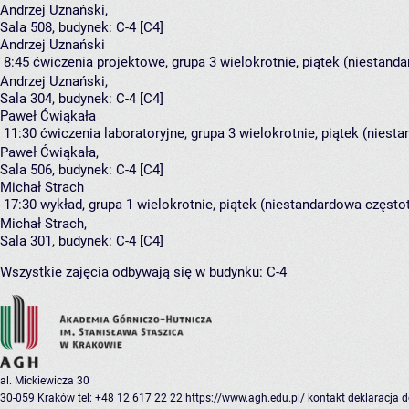
Andrzej Uznański
,
Sala 508,
budynek:
C-4 [C4]
Andrzej Uznański
8:45
ćwiczenia projektowe, grupa 3
wielokrotnie, piątek (niestanda
Andrzej Uznański
,
Sala 304,
budynek:
C-4 [C4]
Paweł Ćwiąkała
11:30
ćwiczenia laboratoryjne, grupa 3
wielokrotnie, piątek (niest
Paweł Ćwiąkała
,
Sala 506,
budynek:
C-4 [C4]
Michał Strach
17:30
wykład, grupa 1
wielokrotnie, piątek (niestandardowa częstot
Michał Strach
,
Sala 301,
budynek:
C-4 [C4]
Wszystkie zajęcia odbywają się w budynku:
C-4
al. Mickiewicza 30
30-059 Kraków
tel: +48 12 617 22 22
https://www.agh.edu.pl/
kontakt
deklaracja 