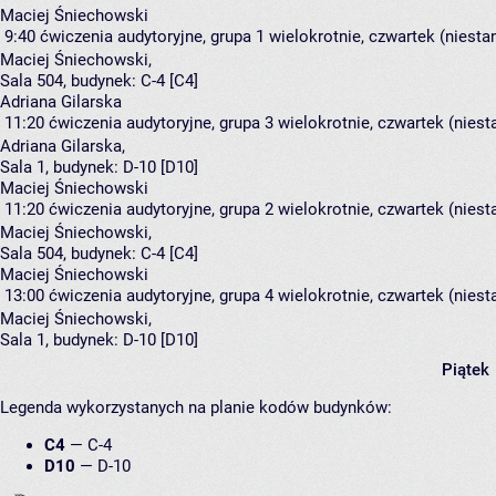
Maciej Śniechowski
9:40
ćwiczenia audytoryjne, grupa 1
wielokrotnie, czwartek (niesta
Maciej Śniechowski
,
Sala 504,
budynek:
C-4 [C4]
Adriana Gilarska
11:20
ćwiczenia audytoryjne, grupa 3
wielokrotnie, czwartek (niest
Adriana Gilarska
,
Sala 1,
budynek:
D-10 [D10]
Maciej Śniechowski
11:20
ćwiczenia audytoryjne, grupa 2
wielokrotnie, czwartek (niest
Maciej Śniechowski
,
Sala 504,
budynek:
C-4 [C4]
Maciej Śniechowski
13:00
ćwiczenia audytoryjne, grupa 4
wielokrotnie, czwartek (niest
Maciej Śniechowski
,
Sala 1,
budynek:
D-10 [D10]
Piątek
Legenda wykorzystanych na planie kodów budynków:
C4
—
C-4
D10
—
D-10