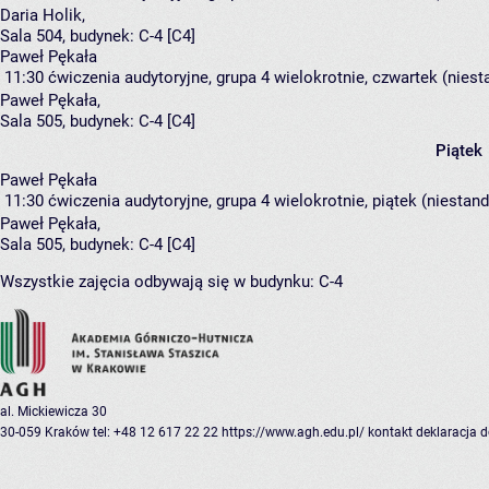
Daria Holik
,
Sala 504,
budynek:
C-4 [C4]
Paweł Pękała
11:30
ćwiczenia audytoryjne, grupa 4
wielokrotnie, czwartek (niest
Paweł Pękała
,
Sala 505,
budynek:
C-4 [C4]
Piątek
Paweł Pękała
11:30
ćwiczenia audytoryjne, grupa 4
wielokrotnie, piątek (niestan
Paweł Pękała
,
Sala 505,
budynek:
C-4 [C4]
Wszystkie zajęcia odbywają się w budynku:
C-4
al. Mickiewicza 30
30-059 Kraków
tel: +48 12 617 22 22
https://www.agh.edu.pl/
kontakt
deklaracja 