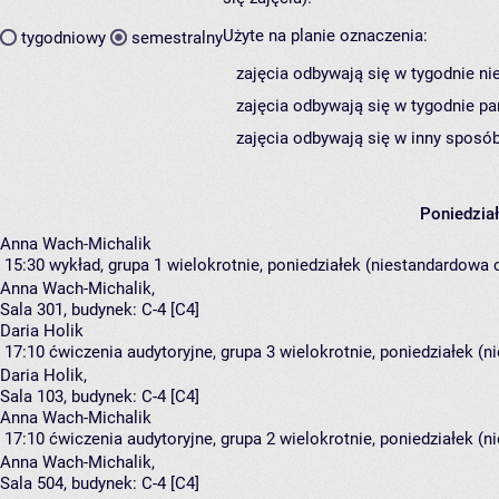
Użyte na planie oznaczenia:
tygodniowy
semestralny
zajęcia odbywają się w tygodnie ni
zajęcia odbywają się w tygodnie pa
zajęcia odbywają się w inny sposób
Poniedzia
Anna Wach-Michalik
15:30
wykład, grupa 1
wielokrotnie, poniedziałek (niestandardowa c
Anna Wach-Michalik
,
Sala 301,
budynek:
C-4 [C4]
Daria Holik
17:10
ćwiczenia audytoryjne, grupa 3
wielokrotnie, poniedziałek (n
Daria Holik
,
Sala 103,
budynek:
C-4 [C4]
Anna Wach-Michalik
17:10
ćwiczenia audytoryjne, grupa 2
wielokrotnie, poniedziałek (n
Anna Wach-Michalik
,
Sala 504,
budynek:
C-4 [C4]