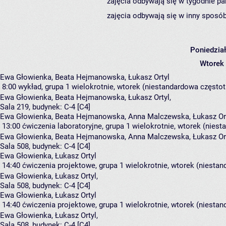
zajęcia odbywają się w tygodnie pa
zajęcia odbywają się w inny sposób
Poniedzia
Wtorek
Ewa Głowienka, Beata Hejmanowska, Łukasz Ortyl
8:00
wykład, grupa 1
wielokrotnie, wtorek (niestandardowa częstotl
Ewa Głowienka
,
Beata Hejmanowska
,
Łukasz Ortyl
,
Sala 219,
budynek:
C-4 [C4]
Ewa Głowienka, Beata Hejmanowska, Anna Malczewska, Łukasz Or
13:00
ćwiczenia laboratoryjne, grupa 1
wielokrotnie, wtorek (niest
Ewa Głowienka
,
Beata Hejmanowska
,
Anna Malczewska
,
Łukasz Or
Sala 508,
budynek:
C-4 [C4]
Ewa Głowienka, Łukasz Ortyl
14:40
ćwiczenia projektowe, grupa 1
wielokrotnie, wtorek (niestan
Ewa Głowienka
,
Łukasz Ortyl
,
Sala 508,
budynek:
C-4 [C4]
Ewa Głowienka, Łukasz Ortyl
14:40
ćwiczenia projektowe, grupa 1
wielokrotnie, wtorek (niestan
Ewa Głowienka
,
Łukasz Ortyl
,
Sala 508,
budynek:
C-4 [C4]