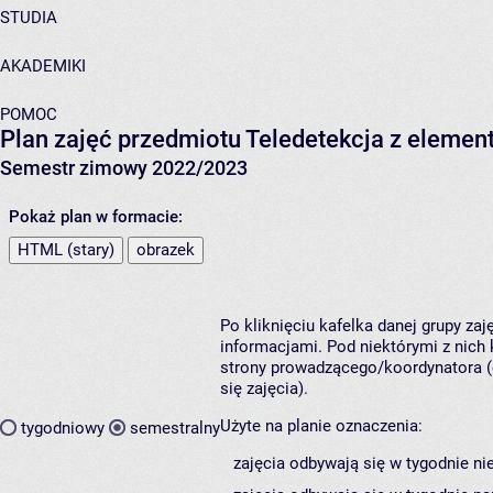
STUDIA
AKADEMIKI
POMOC
Plan zajęć przedmiotu Teledetekcja z elemen
Semestr zimowy 2022/2023
Pokaż plan w formacie:
HTML (stary)
obrazek
Po kliknięciu kafelka danej grupy za
informacjami. Pod niektórymi z nich k
strony prowadzącego/koordynatora (
się zajęcia).
Użyte na planie oznaczenia:
tygodniowy
semestralny
zajęcia odbywają się w tygodnie ni