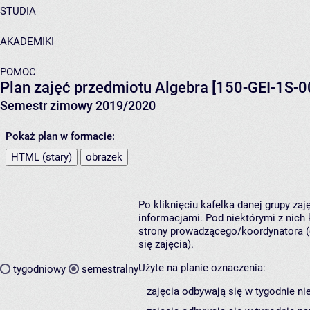
STUDIA
AKADEMIKI
POMOC
Plan zajęć przedmiotu Algebra [150-GEI-1S-0
Semestr zimowy 2019/2020
Pokaż plan w formacie:
HTML (stary)
obrazek
Po kliknięciu kafelka danej grupy za
informacjami. Pod niektórymi z nich k
strony prowadzącego/koordynatora (
się zajęcia).
Użyte na planie oznaczenia:
tygodniowy
semestralny
zajęcia odbywają się w tygodnie ni