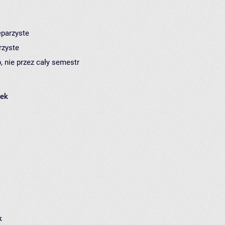
eparzyste
rzyste
, nie przez cały semestr
łek
k