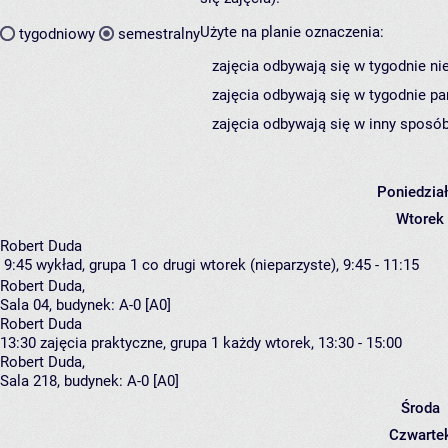
Użyte na planie oznaczenia:
tygodniowy
semestralny
zajęcia odbywają się w tygodnie ni
zajęcia odbywają się w tygodnie pa
zajęcia odbywają się w inny sposób
Poniedzia
Wtorek
Robert Duda
9:45
wykład, grupa 1
co drugi wtorek (nieparzyste), 9:45 - 11:15
Robert Duda
,
Sala 04,
budynek:
A-0 [A0]
Robert Duda
13:30
zajęcia praktyczne, grupa 1
każdy wtorek, 13:30 - 15:00
Robert Duda
,
Sala 218,
budynek:
A-0 [A0]
Środa
Czwarte