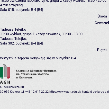
18:30
ćwiczenia laboratoryjne, grupa 2
każdy wtorek, 18:30 - 20:00
Artur Szajding
,
Sala 015,
budynek:
B-4 [B4]
Środa
Czwarte
Tadeusz Telejko
11:30
wykład, grupa 1
każdy czwartek, 11:30 - 13:00
Tadeusz Telejko
,
Sala 302,
budynek:
B-4 [B4]
Piątek
Wszystkie zajęcia odbywają się w budynku:
B-4
al. Mickiewicza 30
30-059 Kraków
tel: +48 12 617 22 22
https://www.agh.edu.pl/
kontakt
deklaracja 