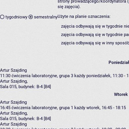
strony prowadzącego/koordynatora (
się zajęcia).
Użyte na planie oznaczenia:
tygodniowy
semestralny
zajęcia odbywają się w tygodnie ni
zajęcia odbywają się w tygodnie pa
zajęcia odbywają się w inny sposób
Poniedzia
Artur Szajding
11:30
ćwiczenia laboratoryjne, grupa 3
każdy poniedziałek, 11:30 - 
Artur Szajding
,
Sala 015,
budynek:
B-4 [B4]
Wtorek
Artur Szajding
16:45
ćwiczenia laboratoryjne, grupa 1
każdy wtorek, 16:45 - 18:15
Artur Szajding
,
Sala 015,
budynek:
B-4 [B4]
Artur Szajding