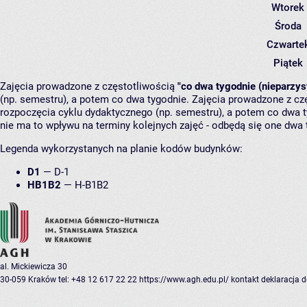
Wtorek
Środa
Czwarte
Piątek
Zajęcia prowadzone z częstotliwością
"co dwa tygodnie (nieparzys
(np. semestru), a potem co dwa tygodnie. Zajęcia prowadzone z cz
rozpoczęcia cyklu dydaktycznego (np. semestru), a potem co dwa ty
nie ma to wpływu na terminy kolejnych zajęć - odbędą się one dwa 
Legenda wykorzystanych na planie kodów budynków:
D1
—
D-1
HB1B2
—
H-B1B2
al. Mickiewicza 30
30-059 Kraków
tel: +48 12 617 22 22
https://www.agh.edu.pl/
kontakt
deklaracja 