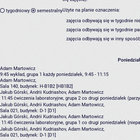
Użyte na planie oznaczenia:
tygodniowy
semestralny
zajęcia odbywają się w tygodnie ni
zajęcia odbywają się w tygodnie pa
zajęcia odbywają się w inny sposób
Poniedzia
Adam Martowicz
9:45
wykład, grupa 1
każdy poniedziałek, 9:45 - 11:15
Adam Martowicz
,
Sala 140,
budynek:
H-B1B2 [HB1B2]
Jakub Górski, Andrii Kudriashov, Adam Martowicz
11:45
ćwiczenia laboratoryjne, grupa 2
co drugi poniedziałek (parzy
Jakub Górski
,
Andrii Kudriashov
,
Adam Martowicz
,
Sala 021,
budynek:
D-1 [D1]
Jakub Górski, Andrii Kudriashov, Adam Martowicz
11:45
ćwiczenia laboratoryjne, grupa 1
co drugi poniedziałek (niepa
Jakub Górski
,
Andrii Kudriashov
,
Adam Martowicz
,
Sala 021,
budynek:
D-1 [D1]