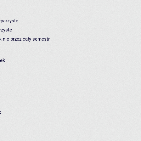
eparzyste
rzyste
, nie przez cały semestr
łek
k