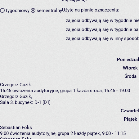
Użyte na planie oznaczenia:
tygodniowy
semestralny
zajęcia odbywają się w tygodnie ni
zajęcia odbywają się w tygodnie pa
zajęcia odbywają się w inny sposób
Poniedzia
Wtorek
Środa
Grzegorz Guzik
16:45
ćwiczenia audytoryjne, grupa 1
każda środa, 16:45 - 19:00
Grzegorz Guzik
,
Sala 3,
budynek:
D-1 [D1]
Czwarte
Piątek
Sebastian Foks
9:00
ćwiczenia audytoryjne, grupa 2
każdy piątek, 9:00 - 11:15