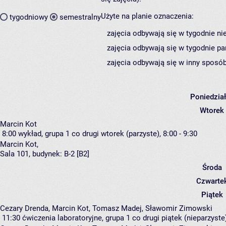
Użyte na planie oznaczenia:
tygodniowy
semestralny
zajęcia odbywają się w tygodnie ni
zajęcia odbywają się w tygodnie pa
zajęcia odbywają się w inny sposób
Poniedzia
Wtorek
Marcin Kot
8:00
wykład, grupa 1
co drugi wtorek (parzyste), 8:00 - 9:30
Marcin Kot
,
Sala 101,
budynek:
B-2 [B2]
Środa
Czwarte
Piątek
Cezary Drenda, Marcin Kot, Tomasz Madej, Sławomir Zimowski
11:30
ćwiczenia laboratoryjne, grupa 1
co drugi piątek (nieparzyste)