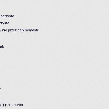
eparzyste
rzyste
, nie przez cały semestr
łek
k
, 11:30 - 13:00