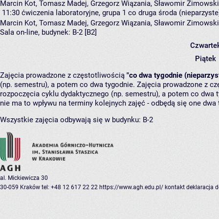
Marcin Kot, Tomasz Madej, Grzegorz Wiązania, Sławomir Zimowski
11:30
ćwiczenia laboratoryjne, grupa 1
co druga środa (nieparzyste)
Marcin Kot
,
Tomasz Madej
,
Grzegorz Wiązania
,
Sławomir Zimowski
Sala on-line,
budynek:
B-2 [B2]
Czwarte
Piątek
Zajęcia prowadzone z częstotliwością
"co dwa tygodnie (nieparzys
(np. semestru), a potem co dwa tygodnie. Zajęcia prowadzone z cz
rozpoczęcia cyklu dydaktycznego (np. semestru), a potem co dwa ty
nie ma to wpływu na terminy kolejnych zajęć - odbędą się one dwa 
Wszystkie zajęcia odbywają się w budynku:
B-2
al. Mickiewicza 30
30-059 Kraków
tel: +48 12 617 22 22
https://www.agh.edu.pl/
kontakt
deklaracja 