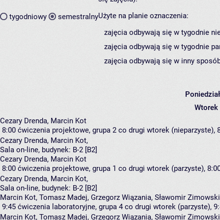
Użyte na planie oznaczenia:
tygodniowy
semestralny
zajęcia odbywają się w tygodnie ni
zajęcia odbywają się w tygodnie pa
zajęcia odbywają się w inny sposób
Poniedzia
Wtorek
Cezary Drenda, Marcin Kot
8:00
ćwiczenia projektowe, grupa 2
co drugi wtorek (nieparzyste), 8
Cezary Drenda
,
Marcin Kot
,
Sala on-line,
budynek:
B-2 [B2]
Cezary Drenda, Marcin Kot
8:00
ćwiczenia projektowe, grupa 1
co drugi wtorek (parzyste), 8:00
Cezary Drenda
,
Marcin Kot
,
Sala on-line,
budynek:
B-2 [B2]
Marcin Kot, Tomasz Madej, Grzegorz Wiązania, Sławomir Zimowski
9:45
ćwiczenia laboratoryjne, grupa 4
co drugi wtorek (parzyste), 9:
Marcin Kot
,
Tomasz Madej
,
Grzegorz Wiązania
,
Sławomir Zimowski