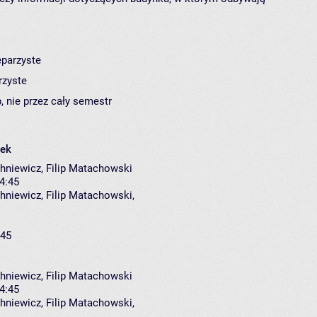
eparzyste
rzyste
, nie przez cały semestr
łek
niewicz, Filip Matachowski
14:45
hniewicz
,
Filip Matachowski
,
:45
niewicz, Filip Matachowski
14:45
hniewicz
,
Filip Matachowski
,