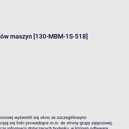
ntów maszyn [130-MBM-1S-518]
jęciowej wyświetli się okno ze szczegółowymi
ryją się linki prowadzące m.in. do strony grupy zajęciowej,
czy informacji dotyczących budynku, w którym odbywają