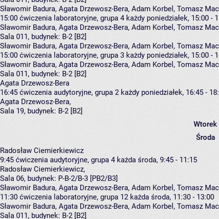
Sławomir Badura, Agata Drzewosz-Bera, Adam Korbel, Tomasz Mach
15:00
ćwiczenia laboratoryjne, grupa 4
każdy poniedziałek, 15:00 - 
Sławomir Badura
,
Agata Drzewosz-Bera
,
Adam Korbel
,
Tomasz Mac
Sala 011,
budynek:
B-2 [B2]
Sławomir Badura, Agata Drzewosz-Bera, Adam Korbel, Tomasz Mach
15:00
ćwiczenia laboratoryjne, grupa 3
każdy poniedziałek, 15:00 - 
Sławomir Badura
,
Agata Drzewosz-Bera
,
Adam Korbel
,
Tomasz Mac
Sala 011,
budynek:
B-2 [B2]
Agata Drzewosz-Bera
16:45
ćwiczenia audytoryjne, grupa 2
każdy poniedziałek, 16:45 - 18
Agata Drzewosz-Bera
,
Sala 19,
budynek:
B-2 [B2]
Wtorek
Środa
Radosław Ciemierkiewicz
9:45
ćwiczenia audytoryjne, grupa 4
każda środa, 9:45 - 11:15
Radosław Ciemierkiewicz
,
Sala 06,
budynek:
P-B-2/B-3 [PB2/B3]
Sławomir Badura, Agata Drzewosz-Bera, Adam Korbel, Tomasz Mach
11:30
ćwiczenia laboratoryjne, grupa 12
każda środa, 11:30 - 13:00
Sławomir Badura
,
Agata Drzewosz-Bera
,
Adam Korbel
,
Tomasz Mac
Sala 011,
budynek:
B-2 [B2]