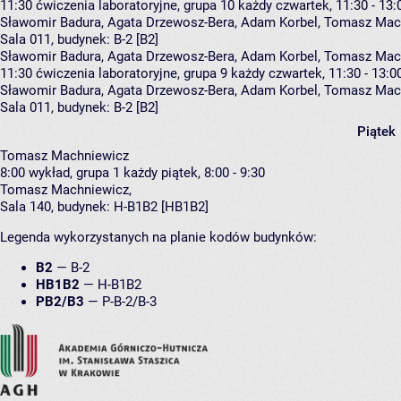
11:30
ćwiczenia laboratoryjne, grupa 10
każdy czwartek, 11:30 - 13:
Sławomir Badura
,
Agata Drzewosz-Bera
,
Adam Korbel
,
Tomasz Mac
Sala 011,
budynek:
B-2 [B2]
Sławomir Badura, Agata Drzewosz-Bera, Adam Korbel, Tomasz Mach
11:30
ćwiczenia laboratoryjne, grupa 9
każdy czwartek, 11:30 - 13:0
Sławomir Badura
,
Agata Drzewosz-Bera
,
Adam Korbel
,
Tomasz Mac
Sala 011,
budynek:
B-2 [B2]
Piątek
Tomasz Machniewicz
8:00
wykład, grupa 1
każdy piątek, 8:00 - 9:30
Tomasz Machniewicz
,
Sala 140,
budynek:
H-B1B2 [HB1B2]
Legenda wykorzystanych na planie kodów budynków:
B2
—
B-2
HB1B2
—
H-B1B2
PB2/B3
—
P-B-2/B-3