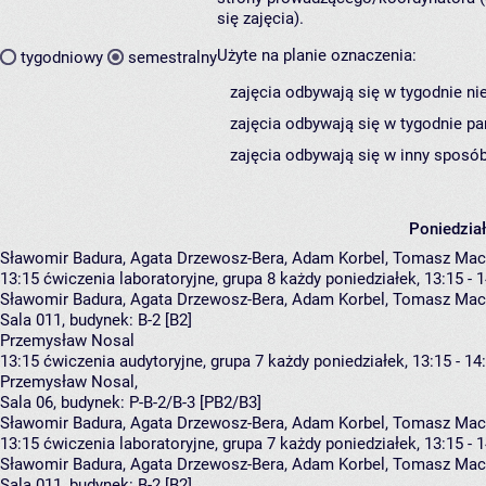
się zajęcia).
Użyte na planie oznaczenia:
tygodniowy
semestralny
zajęcia odbywają się w tygodnie ni
zajęcia odbywają się w tygodnie pa
zajęcia odbywają się w inny sposób
Poniedzia
Sławomir Badura, Agata Drzewosz-Bera, Adam Korbel, Tomasz Mach
13:15
ćwiczenia laboratoryjne, grupa 8
każdy poniedziałek, 13:15 - 
Sławomir Badura
,
Agata Drzewosz-Bera
,
Adam Korbel
,
Tomasz Mac
Sala 011,
budynek:
B-2 [B2]
Przemysław Nosal
13:15
ćwiczenia audytoryjne, grupa 7
każdy poniedziałek, 13:15 - 14
Przemysław Nosal
,
Sala 06,
budynek:
P-B-2/B-3 [PB2/B3]
Sławomir Badura, Agata Drzewosz-Bera, Adam Korbel, Tomasz Mach
13:15
ćwiczenia laboratoryjne, grupa 7
każdy poniedziałek, 13:15 - 
Sławomir Badura
,
Agata Drzewosz-Bera
,
Adam Korbel
,
Tomasz Mac
Sala 011,
budynek:
B-2 [B2]