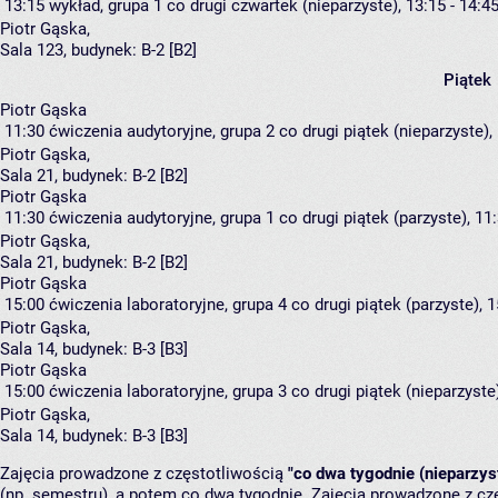
13:15
wykład, grupa 1
co drugi czwartek (nieparzyste), 13:15 - 14:4
Piotr Gąska
,
Sala 123,
budynek:
B-2 [B2]
Piątek
Piotr Gąska
11:30
ćwiczenia audytoryjne, grupa 2
co drugi piątek (nieparzyste),
Piotr Gąska
,
Sala 21,
budynek:
B-2 [B2]
Piotr Gąska
11:30
ćwiczenia audytoryjne, grupa 1
co drugi piątek (parzyste), 11:
Piotr Gąska
,
Sala 21,
budynek:
B-2 [B2]
Piotr Gąska
15:00
ćwiczenia laboratoryjne, grupa 4
co drugi piątek (parzyste), 1
Piotr Gąska
,
Sala 14,
budynek:
B-3 [B3]
Piotr Gąska
15:00
ćwiczenia laboratoryjne, grupa 3
co drugi piątek (nieparzyste)
Piotr Gąska
,
Sala 14,
budynek:
B-3 [B3]
Zajęcia prowadzone z częstotliwością
"co dwa tygodnie (nieparzys
(np. semestru), a potem co dwa tygodnie. Zajęcia prowadzone z cz