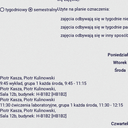
Użyte na planie oznaczenia:
tygodniowy
semestralny
zajęcia odbywają się w tygodnie ni
zajęcia odbywają się w tygodnie pa
zajęcia odbywają się w inny sposób
Poniedzia
Wtorek
Środa
Piotr Kasza, Piotr Kulinowski
9:45
wykład, grupa 1
każda środa, 9:45 - 11:15
Piotr Kasza
,
Piotr Kulinowski
,
Sala 12b,
budynek:
H-B1B2 [HB1B2]
Piotr Kasza, Piotr Kulinowski
11:30
ćwiczenia laboratoryjne, grupa 1
każda środa, 11:30 - 12:15
Piotr Kasza
,
Piotr Kulinowski
,
Sala 12b,
budynek:
H-B1B2 [HB1B2]
Czwarte