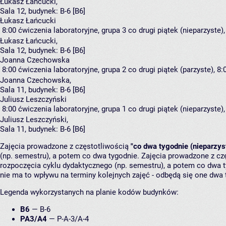
Łukasz Łańcucki
,
Sala 12,
budynek:
B-6 [B6]
Łukasz Łańcucki
8:00
ćwiczenia laboratoryjne, grupa 3
co drugi piątek (nieparzyste),
Łukasz Łańcucki
,
Sala 12,
budynek:
B-6 [B6]
Joanna Czechowska
8:00
ćwiczenia laboratoryjne, grupa 2
co drugi piątek (parzyste), 8:
Joanna Czechowska
,
Sala 11,
budynek:
B-6 [B6]
Juliusz Leszczyński
8:00
ćwiczenia laboratoryjne, grupa 1
co drugi piątek (nieparzyste),
Juliusz Leszczyński
,
Sala 11,
budynek:
B-6 [B6]
Zajęcia prowadzone z częstotliwością
"co dwa tygodnie (nieparzys
(np. semestru), a potem co dwa tygodnie. Zajęcia prowadzone z cz
rozpoczęcia cyklu dydaktycznego (np. semestru), a potem co dwa ty
nie ma to wpływu na terminy kolejnych zajęć - odbędą się one dwa 
Legenda wykorzystanych na planie kodów budynków:
B6
—
B-6
PA3/A4
—
P-A-3/A-4