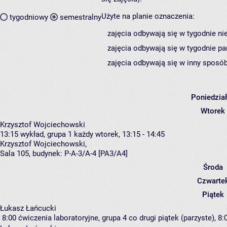
Użyte na planie oznaczenia:
tygodniowy
semestralny
zajęcia odbywają się w tygodnie ni
zajęcia odbywają się w tygodnie pa
zajęcia odbywają się w inny sposób
Poniedzia
Wtorek
Krzysztof Wojciechowski
13:15
wykład, grupa 1
każdy wtorek, 13:15 - 14:45
Krzysztof Wojciechowski
,
Sala 105,
budynek:
P-A-3/A-4 [PA3/A4]
Środa
Czwarte
Piątek
Łukasz Łańcucki
8:00
ćwiczenia laboratoryjne, grupa 4
co drugi piątek (parzyste), 8: