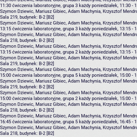
11:30
ćwiczenia laboratoryjne, grupa 3
każdy poniedziałek, 11:30 - 
Szymon Dziewic
,
Mariusz Gibiec
,
Adam Machynia
,
Krzysztof Mendr
Sala 219,
budynek:
B-2 [B2]
Szymon Dziewic, Mariusz Gibiec, Adam Machynia, Krzysztof Mendr
13:15
ćwiczenia laboratoryjne, grupa 3
każdy poniedziałek, 13:15 - 
Szymon Dziewic
,
Mariusz Gibiec
,
Adam Machynia
,
Krzysztof Mendr
Sala 218,
budynek:
B-2 [B2]
Szymon Dziewic, Mariusz Gibiec, Adam Machynia, Krzysztof Mendr
13:15
ćwiczenia laboratoryjne, grupa 2
każdy poniedziałek, 13:15 - 
Szymon Dziewic
,
Mariusz Gibiec
,
Adam Machynia
,
Krzysztof Mendr
Sala 219,
budynek:
B-2 [B2]
Szymon Dziewic, Mariusz Gibiec, Adam Machynia, Krzysztof Mendr
15:00
ćwiczenia laboratoryjne, grupa 5
każdy poniedziałek, 15:00 - 
Szymon Dziewic
,
Mariusz Gibiec
,
Adam Machynia
,
Krzysztof Mendr
Sala 219,
budynek:
B-2 [B2]
Szymon Dziewic, Mariusz Gibiec, Adam Machynia, Krzysztof Mendr
15:00
ćwiczenia laboratoryjne, grupa 2
każdy poniedziałek, 15:00 - 
Szymon Dziewic
,
Mariusz Gibiec
,
Adam Machynia
,
Krzysztof Mendr
Sala 218,
budynek:
B-2 [B2]
Szymon Dziewic, Mariusz Gibiec, Adam Machynia, Krzysztof Mendr
16:45
ćwiczenia laboratoryjne, grupa 5
każdy poniedziałek, 16:45 - 
Szymon Dziewic
,
Mariusz Gibiec
,
Adam Machynia
,
Krzysztof Mendr
Sala 218,
budynek:
B-2 [B2]