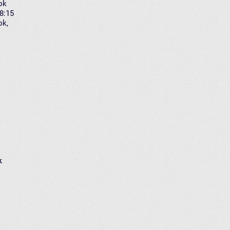
ok
18:15
ok
,
k