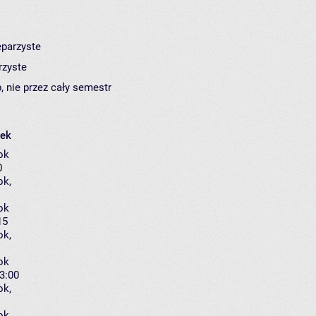
eparzyste
rzyste
, nie przez cały semestr
łek
ok
0
ok
,
ok
15
ok
,
ok
13:00
ok
,
ok