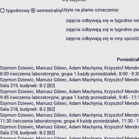
Użyte na planie oznaczenia:
tygodniowy
semestralny
zajęcia odbywają się w tygodnie ni
zajęcia odbywają się w tygodnie pa
zajęcia odbywają się w inny sposób
Poniedzia
Szymon Dziewic, Mariusz Gibiec, Adam Machynia, Krzysztof Mendr
8:00
ćwiczenia laboratoryjne, grupa 1
każdy poniedziałek, 8:00 - 9:3
Szymon Dziewic
,
Mariusz Gibiec
,
Adam Machynia
,
Krzysztof Mendr
Sala 219,
budynek:
B-2 [B2]
Szymon Dziewic, Mariusz Gibiec, Adam Machynia, Krzysztof Mendr
9:45
ćwiczenia laboratoryjne, grupa 1
każdy poniedziałek, 9:45 - 11:
Szymon Dziewic
,
Mariusz Gibiec
,
Adam Machynia
,
Krzysztof Mendr
Sala 218,
budynek:
B-2 [B2]
Szymon Dziewic, Mariusz Gibiec, Adam Machynia, Krzysztof Mendr
11:30
ćwiczenia laboratoryjne, grupa 4
każdy poniedziałek, 11:30 - 
Szymon Dziewic
,
Mariusz Gibiec
,
Adam Machynia
,
Krzysztof Mendr
Sala 218,
budynek:
B-2 [B2]
Szymon Dziewic, Mariusz Gibiec, Adam Machynia, Krzysztof Mendr