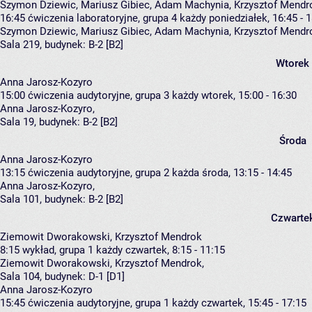
Szymon Dziewic, Mariusz Gibiec, Adam Machynia, Krzysztof Mendr
16:45
ćwiczenia laboratoryjne, grupa 4
każdy poniedziałek, 16:45 - 
Szymon Dziewic
,
Mariusz Gibiec
,
Adam Machynia
,
Krzysztof Mendr
Sala 219,
budynek:
B-2 [B2]
Wtorek
Anna Jarosz-Kozyro
15:00
ćwiczenia audytoryjne, grupa 3
każdy wtorek, 15:00 - 16:30
Anna Jarosz-Kozyro
,
Sala 19,
budynek:
B-2 [B2]
Środa
Anna Jarosz-Kozyro
13:15
ćwiczenia audytoryjne, grupa 2
każda środa, 13:15 - 14:45
Anna Jarosz-Kozyro
,
Sala 101,
budynek:
B-2 [B2]
Czwarte
Ziemowit Dworakowski, Krzysztof Mendrok
8:15
wykład, grupa 1
każdy czwartek, 8:15 - 11:15
Ziemowit Dworakowski
,
Krzysztof Mendrok
,
Sala 104,
budynek:
D-1 [D1]
Anna Jarosz-Kozyro
15:45
ćwiczenia audytoryjne, grupa 1
każdy czwartek, 15:45 - 17:15