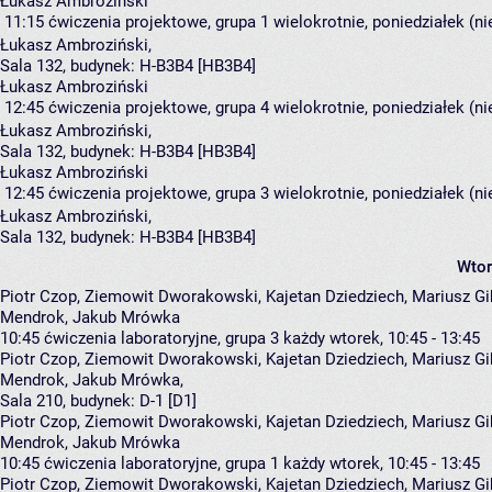
Łukasz Ambroziński
11:15
ćwiczenia projektowe, grupa 1
wielokrotnie, poniedziałek (n
Łukasz Ambroziński
,
Sala 132,
budynek:
H-B3B4 [HB3B4]
Łukasz Ambroziński
12:45
ćwiczenia projektowe, grupa 4
wielokrotnie, poniedziałek (n
Łukasz Ambroziński
,
Sala 132,
budynek:
H-B3B4 [HB3B4]
Łukasz Ambroziński
12:45
ćwiczenia projektowe, grupa 3
wielokrotnie, poniedziałek (n
Łukasz Ambroziński
,
Sala 132,
budynek:
H-B3B4 [HB3B4]
Wtor
Piotr Czop, Ziemowit Dworakowski, Kajetan Dziedziech, Mariusz Gib
Mendrok, Jakub Mrówka
10:45
ćwiczenia laboratoryjne, grupa 3
każdy wtorek, 10:45 - 13:45
Piotr Czop
,
Ziemowit Dworakowski
,
Kajetan Dziedziech
,
Mariusz Gi
Mendrok
,
Jakub Mrówka
,
Sala 210,
budynek:
D-1 [D1]
Piotr Czop, Ziemowit Dworakowski, Kajetan Dziedziech, Mariusz Gib
Mendrok, Jakub Mrówka
10:45
ćwiczenia laboratoryjne, grupa 1
każdy wtorek, 10:45 - 13:45
Piotr Czop
,
Ziemowit Dworakowski
,
Kajetan Dziedziech
,
Mariusz Gi