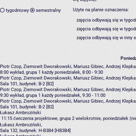
Użyte na planie oznaczenia:
tygodniowy
semestralny
zajęcia odbywają się w tygod
zajęcia odbywają się w tygod
zajęcia odbywają się w inny 
Poniedz
Piotr Czop, Ziemowit Dworakowski, Mariusz Gibiec, Andrzej Klepka,
8:00
wykład, grupa 1
każdy poniedziałek, 8:00 - 9:30
Piotr Czop
,
Ziemowit Dworakowski
,
Mariusz Gibiec
,
Andrzej Klepka
Sala 101,
budynek:
B-2 [B2]
Piotr Czop, Ziemowit Dworakowski, Mariusz Gibiec, Andrzej Klepka,
9:30
wykład, grupa 1
każdy poniedziałek, 9:30 - 11:00
Piotr Czop
,
Ziemowit Dworakowski
,
Mariusz Gibiec
,
Andrzej Klepka
Sala 101,
budynek:
B-2 [B2]
Łukasz Ambroziński
11:15
ćwiczenia projektowe, grupa 2
wielokrotnie, poniedziałek (n
Łukasz Ambroziński
,
Sala 132,
budynek:
H-B3B4 [HB3B4]