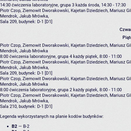
14:30
ćwiczenia laboratoryjne, grupa 3
każda środa, 14:30 - 17:30
Piotr Czop
,
Ziemowit Dworakowski
,
Kajetan Dziedziech
,
Mariusz Gi
Mendrok
,
Jakub Mrówka
,
Sala 209,
budynek:
D-1 [D1]
Czwar
Piąt
Piotr Czop, Ziemowit Dworakowski, Kajetan Dziedziech, Mariusz Gib
Mendrok, Jakub Mrówka
8:00
ćwiczenia laboratoryjne, grupa 4
każdy piątek, 8:00 - 11:00
Piotr Czop
,
Ziemowit Dworakowski
,
Kajetan Dziedziech
,
Mariusz Gi
Mendrok
,
Jakub Mrówka
,
Sala 209,
budynek:
D-1 [D1]
Piotr Czop, Ziemowit Dworakowski, Kajetan Dziedziech, Mariusz Gib
Mendrok, Jakub Mrówka
8:00
ćwiczenia laboratoryjne, grupa 2
każdy piątek, 8:00 - 11:00
Piotr Czop
,
Ziemowit Dworakowski
,
Kajetan Dziedziech
,
Mariusz Gi
Mendrok
,
Jakub Mrówka
,
Sala 210,
budynek:
D-1 [D1]
Legenda wykorzystanych na planie kodów budynków:
B2
—
B-2