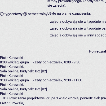
strony prowadzącego/koordynatora (
się zajęcia).
Użyte na planie oznaczenia:
tygodniowy
semestralny
zajęcia odbywają się w tygodnie ni
zajęcia odbywają się w tygodnie pa
zajęcia odbywają się w inny sposób
Poniedzia
Piotr Kurowski
8:00
wykład, grupa 1
każdy poniedziałek, 8:00 - 9:30
Piotr Kurowski
,
Sala on-line,
budynek:
B-2 [B2]
Piotr Kurowski
9:30
wykład, grupa 1
każdy poniedziałek, 9:30 - 11:00
Piotr Kurowski
,
Sala on-line,
budynek:
B-2 [B2]
Piotr Kurowski
18:30
ćwiczenia projektowe, grupa 3
wielokrotnie, poniedziałek (n
Piotr Kurowski
,