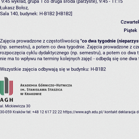
9:45
wykład, grupa 1
co druga środa (parzyste), 9:45 - 11:15
Łukasz Bołoz
,
Sala 140,
budynek:
H-B1B2 [HB1B2]
Czwarte
Piątek
Zajęcia prowadzone z częstotliwością
"co dwa tygodnie (nieparzys
(np. semestru), a potem co dwa tygodnie. Zajęcia prowadzone z cz
rozpoczęcia cyklu dydaktycznego (np. semestru), a potem co dwa ty
nie ma to wpływu na terminy kolejnych zajęć - odbędą się one dwa 
Wszystkie zajęcia odbywają się w budynku:
H-B1B2
al. Mickiewicza 30
30-059 Kraków
tel: +48 12 617 22 22
https://www.agh.edu.pl/
kontakt
deklaracja 