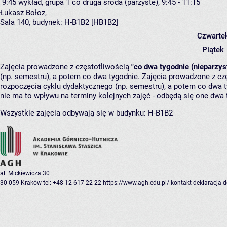
9:45
wykład, grupa 1
co druga środa (parzyste), 9:45 - 11:15
Łukasz Bołoz
,
Sala 140,
budynek:
H-B1B2 [HB1B2]
Czwarte
Piątek
Zajęcia prowadzone z częstotliwością
"co dwa tygodnie (nieparzys
(np. semestru), a potem co dwa tygodnie. Zajęcia prowadzone z cz
rozpoczęcia cyklu dydaktycznego (np. semestru), a potem co dwa ty
nie ma to wpływu na terminy kolejnych zajęć - odbędą się one dwa 
Wszystkie zajęcia odbywają się w budynku:
H-B1B2
al. Mickiewicza 30
30-059 Kraków
tel: +48 12 617 22 22
https://www.agh.edu.pl/
kontakt
deklaracja 