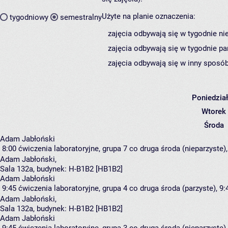
Użyte na planie oznaczenia:
tygodniowy
semestralny
zajęcia odbywają się w tygodnie ni
zajęcia odbywają się w tygodnie pa
zajęcia odbywają się w inny sposób
Poniedzia
Wtorek
Środa
Adam Jabłoński
8:00
ćwiczenia laboratoryjne, grupa 7
co druga środa (nieparzyste), 
Adam Jabłoński
,
Sala 132a,
budynek:
H-B1B2 [HB1B2]
Adam Jabłoński
9:45
ćwiczenia laboratoryjne, grupa 4
co druga środa (parzyste), 9:
Adam Jabłoński
,
Sala 132a,
budynek:
H-B1B2 [HB1B2]
Adam Jabłoński