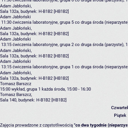
11:30
ćwiczenia laboratoryjne, grupa 6
co druga środa (parzyste), 1
Adam Jabłoński
,
Sala 132a,
budynek:
H-B1B2 [HB1B2]
Adam Jabłoński
11:30
ćwiczenia laboratoryjne, grupa 5
co druga środa (nieparzyste)
Adam Jabłoński
,
Sala 132a,
budynek:
H-B1B2 [HB1B2]
Adam Jabłoński
13:15
ćwiczenia laboratoryjne, grupa 2
co druga środa (parzyste), 1
Adam Jabłoński
,
Sala 132a,
budynek:
H-B1B2 [HB1B2]
Adam Jabłoński
13:15
ćwiczenia laboratoryjne, grupa 1
co druga środa (nieparzyste)
Adam Jabłoński
,
Sala 132a,
budynek:
H-B1B2 [HB1B2]
Tomasz Barszcz
15:00
wykład, grupa 1
każda środa, 15:00 - 16:30
Tomasz Barszcz
,
Sala 140,
budynek:
H-B1B2 [HB1B2]
Czwarte
Piątek
Zajęcia prowadzone z częstotliwością
"co dwa tygodnie (nieparzys