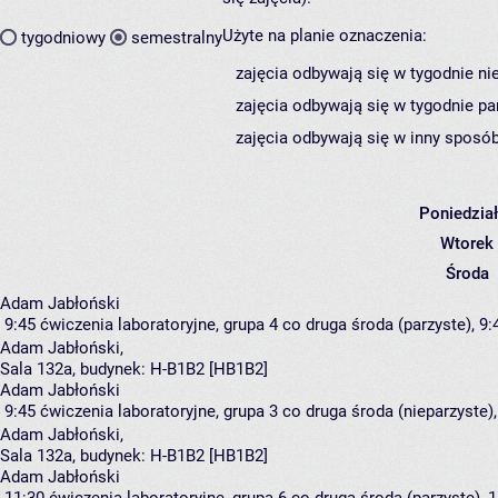
Użyte na planie oznaczenia:
tygodniowy
semestralny
zajęcia odbywają się w tygodnie ni
zajęcia odbywają się w tygodnie pa
zajęcia odbywają się w inny sposób
Poniedzia
Wtorek
Środa
Adam Jabłoński
9:45
ćwiczenia laboratoryjne, grupa 4
co druga środa (parzyste), 9:
Adam Jabłoński
,
Sala 132a,
budynek:
H-B1B2 [HB1B2]
Adam Jabłoński
9:45
ćwiczenia laboratoryjne, grupa 3
co druga środa (nieparzyste),
Adam Jabłoński
,
Sala 132a,
budynek:
H-B1B2 [HB1B2]
Adam Jabłoński