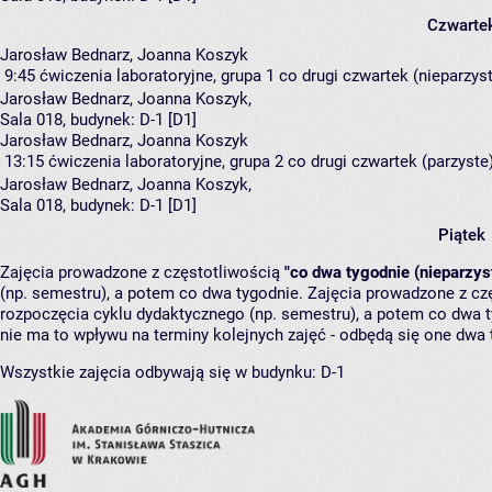
Czwarte
Jarosław Bednarz, Joanna Koszyk
9:45
ćwiczenia laboratoryjne, grupa 1
co drugi czwartek (nieparzyste
Jarosław Bednarz
,
Joanna Koszyk
,
Sala 018,
budynek:
D-1 [D1]
Jarosław Bednarz, Joanna Koszyk
13:15
ćwiczenia laboratoryjne, grupa 2
co drugi czwartek (parzyste)
Jarosław Bednarz
,
Joanna Koszyk
,
Sala 018,
budynek:
D-1 [D1]
Piątek
Zajęcia prowadzone z częstotliwością
"co dwa tygodnie (nieparzys
(np. semestru), a potem co dwa tygodnie. Zajęcia prowadzone z cz
rozpoczęcia cyklu dydaktycznego (np. semestru), a potem co dwa ty
nie ma to wpływu na terminy kolejnych zajęć - odbędą się one dwa 
Wszystkie zajęcia odbywają się w budynku:
D-1