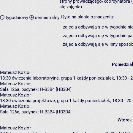
strony prowadzącego/koordynatora (
się zajęcia).
Użyte na planie oznaczenia:
tygodniowy
semestralny
zajęcia odbywają się w tygodnie ni
zajęcia odbywają się w tygodnie pa
zajęcia odbywają się w inny sposób
Poniedzia
Mateusz Kozioł
18:30
ćwiczenia laboratoryjne, grupa 1
każdy poniedziałek, 18:30 - 
Mateusz Kozioł
,
Sala 126a,
budynek:
H-B3B4 [HB3B4]
Mateusz Kozioł
18:30
ćwiczenia projektowe, grupa 1
każdy poniedziałek, 18:30 - 20
Mateusz Kozioł
,
Sala 126a,
budynek:
H-B3B4 [HB3B4]
Wtorek
Mateusz Kozioł