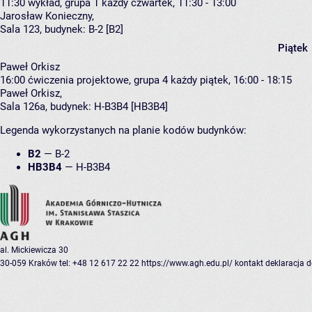
11:30
wykład, grupa 1
każdy czwartek, 11:30 - 13:00
Jarosław Konieczny
,
Sala 123,
budynek:
B-2 [B2]
Piątek
Paweł Orkisz
16:00
ćwiczenia projektowe, grupa 4
każdy piątek, 16:00 - 18:15
Paweł Orkisz
,
Sala 126a,
budynek:
H-B3B4 [HB3B4]
Legenda wykorzystanych na planie kodów budynków:
B2
—
B-2
HB3B4
—
H-B3B4
al. Mickiewicza 30
30-059 Kraków
tel: +48 12 617 22 22
https://www.agh.edu.pl/
kontakt
deklaracja 