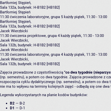
Bartłomiej Stępień
,
Sala 132a,
budynek:
H-B1B2 [HB1B2]
Bartłomiej Stępień
11:30
ćwiczenia laboratoryjne, grupa 5
każdy piątek, 11:30 - 13:00
Bartłomiej Stępień
,
Sala 132a,
budynek:
H-B1B2 [HB1B2]
Jacek Wierzbicki
11:30
ćwiczenia projektowe, grupa 4
każdy piątek, 11:30 - 13:00
Jacek Wierzbicki
,
Sala 132b,
budynek:
H-B1B2 [HB1B2]
Jacek Wierzbicki
11:30
ćwiczenia laboratoryjne, grupa 4
każdy piątek, 11:30 - 13:00
Jacek Wierzbicki
,
Sala 132b,
budynek:
H-B1B2 [HB1B2]
Zajęcia prowadzone z częstotliwością
"co dwa tygodnie (nieparzys
(np. semestru), a potem co dwa tygodnie. Zajęcia prowadzone z cz
rozpoczęcia cyklu dydaktycznego (np. semestru), a potem co dwa ty
nie ma to wpływu na terminy kolejnych zajęć - odbędą się one dwa 
Legenda wykorzystanych na planie kodów budynków:
B2
—
B-2
D1
—
D-1