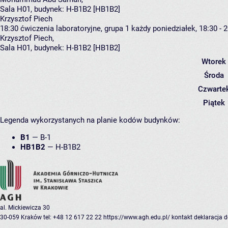
Sala H01,
budynek:
H-B1B2 [HB1B2]
Krzysztof Piech
18:30
ćwiczenia laboratoryjne, grupa 1
każdy poniedziałek, 18:30 - 
Krzysztof Piech
,
Sala H01,
budynek:
H-B1B2 [HB1B2]
Wtorek
Środa
Czwarte
Piątek
Legenda wykorzystanych na planie kodów budynków:
B1
—
B-1
HB1B2
—
H-B1B2
al. Mickiewicza 30
30-059 Kraków
tel: +48 12 617 22 22
https://www.agh.edu.pl/
kontakt
deklaracja 