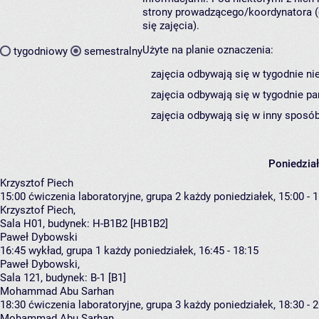
strony prowadzącego/koordynatora (
się zajęcia).
Użyte na planie oznaczenia:
tygodniowy
semestralny
zajęcia odbywają się w tygodnie ni
zajęcia odbywają się w tygodnie pa
zajęcia odbywają się w inny sposób
Poniedzia
Krzysztof Piech
15:00
ćwiczenia laboratoryjne, grupa 2
każdy poniedziałek, 15:00 - 
Krzysztof Piech
,
Sala H01,
budynek:
H-B1B2 [HB1B2]
Paweł Dybowski
16:45
wykład, grupa 1
każdy poniedziałek, 16:45 - 18:15
Paweł Dybowski
,
Sala 121,
budynek:
B-1 [B1]
Mohammad Abu Sarhan
18:30
ćwiczenia laboratoryjne, grupa 3
każdy poniedziałek, 18:30 - 
Mohammad Abu Sarhan
,