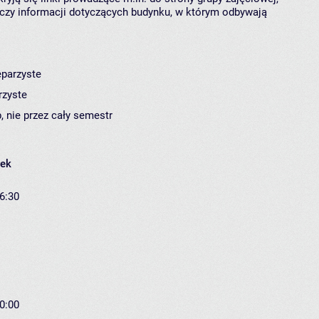
czy informacji dotyczących budynku, w którym odbywają
eparzyste
rzyste
, nie przez cały semestr
łek
16:30
20:00