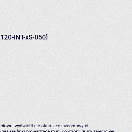
 [120-INT-xS-050]
jęciowej wyświetli się okno ze szczegółowymi
ryją się linki prowadzące m.in. do strony grupy zajęciowej,