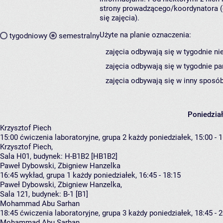
strony prowadzącego/koordynatora (
się zajęcia).
Użyte na planie oznaczenia:
tygodniowy
semestralny
zajęcia odbywają się w tygodnie ni
zajęcia odbywają się w tygodnie pa
zajęcia odbywają się w inny sposób
Poniedzia
Krzysztof Piech
15:00
ćwiczenia laboratoryjne, grupa 2
każdy poniedziałek, 15:00 - 
Krzysztof Piech
,
Sala H01,
budynek:
H-B1B2 [HB1B2]
Paweł Dybowski, Zbigniew Hanzelka
16:45
wykład, grupa 1
każdy poniedziałek, 16:45 - 18:15
Paweł Dybowski
,
Zbigniew Hanzelka
,
Sala 121,
budynek:
B-1 [B1]
Mohammad Abu Sarhan
18:45
ćwiczenia laboratoryjne, grupa 3
każdy poniedziałek, 18:45 - 
Mohammad Abu Sarhan
,