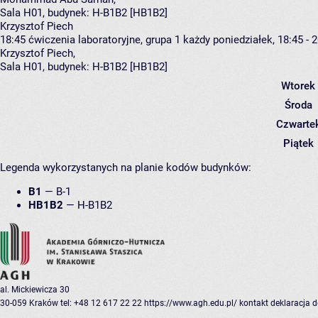
Sala H01,
budynek:
H-B1B2 [HB1B2]
Krzysztof Piech
18:45
ćwiczenia laboratoryjne, grupa 1
każdy poniedziałek, 18:45 - 
Krzysztof Piech
,
Sala H01,
budynek:
H-B1B2 [HB1B2]
Wtorek
Środa
Czwarte
Piątek
Legenda wykorzystanych na planie kodów budynków:
B1
—
B-1
HB1B2
—
H-B1B2
al. Mickiewicza 30
30-059 Kraków
tel: +48 12 617 22 22
https://www.agh.edu.pl/
kontakt
deklaracja 