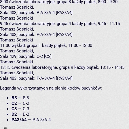
8:00
ćwiczenia laboratoryjne, grupa 8
każdy piątek, 8:00 - 9:30
Tomasz Sośnicki
,
Sala 403,
budynek:
P-A-3/A-4 [PA3/A4]
Tomasz Sośnicki
9:45
ćwiczenia laboratoryjne, grupa 4
każdy piątek, 9:45 - 11:15
Tomasz Sośnicki
,
Sala 403,
budynek:
P-A-3/A-4 [PA3/A4]
Tomasz Sośnicki
11:30
wykład, grupa 1
każdy piątek, 11:30 - 13:00
Tomasz Sośnicki
,
Sala 429,
budynek:
C-2 [C2]
Tomasz Sośnicki
13:15
ćwiczenia laboratoryjne, grupa 9
każdy piątek, 13:15 - 14:45
Tomasz Sośnicki
,
Sala 403,
budynek:
P-A-3/A-4 [PA3/A4]
Legenda wykorzystanych na planie kodów budynków:
B5
—
B-5
C2
—
C-2
C3
—
C-3
D2
—
D-2
PA3/A4
—
P-A-3/A-4