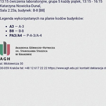
13:15
ćwiczenia laboratoryjne, grupa 5
każdy piątek, 13:15 - 16:15
Katarzyna Nowicka-Dunal
,
Sala 2.23a,
budynek:
B-8 [B8]
Legenda wykorzystanych na planie kodów budynków:
A3
—
A-3
B8
—
B-8
PA3/A4
—
P-A-3/A-4
al. Mickiewicza 30
30-059 Kraków
tel: +48 12 617 22 22
https://www.agh.edu.pl/
kontakt
deklaracja 