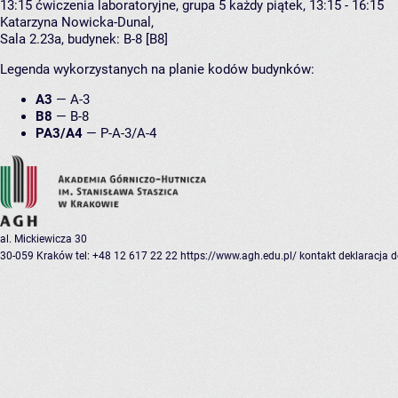
13:15
ćwiczenia laboratoryjne, grupa 5
każdy piątek, 13:15 - 16:15
Katarzyna Nowicka-Dunal
,
Sala 2.23a,
budynek:
B-8 [B8]
Legenda wykorzystanych na planie kodów budynków:
A3
—
A-3
B8
—
B-8
PA3/A4
—
P-A-3/A-4
al. Mickiewicza 30
30-059 Kraków
tel: +48 12 617 22 22
https://www.agh.edu.pl/
kontakt
deklaracja 