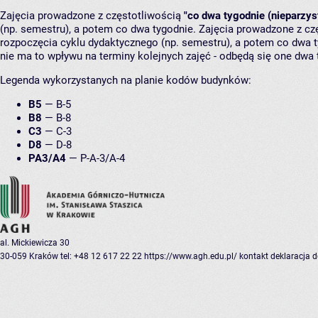
Zajęcia prowadzone z częstotliwością
"co dwa tygodnie (nieparzys
(np. semestru), a potem co dwa tygodnie. Zajęcia prowadzone z cz
rozpoczęcia cyklu dydaktycznego (np. semestru), a potem co dwa ty
nie ma to wpływu na terminy kolejnych zajęć - odbędą się one dwa 
Legenda wykorzystanych na planie kodów budynków:
B5
—
B-5
B8
—
B-8
C3
—
C-3
D8
—
D-8
PA3/A4
—
P-A-3/A-4
al. Mickiewicza 30
30-059 Kraków
tel: +48 12 617 22 22
https://www.agh.edu.pl/
kontakt
deklaracja 