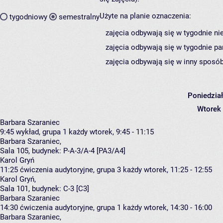
Użyte na planie oznaczenia:
tygodniowy
semestralny
zajęcia odbywają się w tygodnie ni
zajęcia odbywają się w tygodnie pa
zajęcia odbywają się w inny sposób
Poniedzia
Wtorek
Barbara Szaraniec
9:45
wykład, grupa 1
każdy wtorek, 9:45 - 11:15
Barbara Szaraniec
,
Sala 105,
budynek:
P-A-3/A-4 [PA3/A4]
Karol Gryń
11:25
ćwiczenia audytoryjne, grupa 3
każdy wtorek, 11:25 - 12:55
Karol Gryń
,
Sala 101,
budynek:
C-3 [C3]
Barbara Szaraniec
14:30
ćwiczenia audytoryjne, grupa 1
każdy wtorek, 14:30 - 16:00
Barbara Szaraniec
,