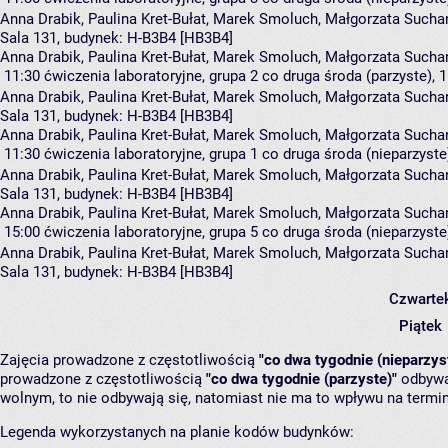
Anna Drabik
,
Paulina Kret-Bułat
,
Marek Smoluch
,
Małgorzata Sucha
Sala 131,
budynek:
H-B3B4 [HB3B4]
Anna Drabik, Paulina Kret-Bułat, Marek Smoluch, Małgorzata Sucha
11:30
ćwiczenia laboratoryjne, grupa 2
co druga środa (parzyste), 1
Anna Drabik
,
Paulina Kret-Bułat
,
Marek Smoluch
,
Małgorzata Sucha
Sala 131,
budynek:
H-B3B4 [HB3B4]
Anna Drabik, Paulina Kret-Bułat, Marek Smoluch, Małgorzata Sucha
11:30
ćwiczenia laboratoryjne, grupa 1
co druga środa (nieparzyste)
Anna Drabik
,
Paulina Kret-Bułat
,
Marek Smoluch
,
Małgorzata Sucha
Sala 131,
budynek:
H-B3B4 [HB3B4]
Anna Drabik, Paulina Kret-Bułat, Marek Smoluch, Małgorzata Sucha
15:00
ćwiczenia laboratoryjne, grupa 5
co druga środa (nieparzyste)
Anna Drabik
,
Paulina Kret-Bułat
,
Marek Smoluch
,
Małgorzata Sucha
Sala 131,
budynek:
H-B3B4 [HB3B4]
Czwarte
Piątek
Zajęcia prowadzone z częstotliwością
"co dwa tygodnie (nieparzys
prowadzone z częstotliwością
"co dwa tygodnie (parzyste)"
odbywaj
wolnym, to nie odbywają się, natomiast nie ma to wpływu na termin
Legenda wykorzystanych na planie kodów budynków: