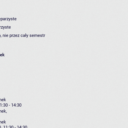
eparzyste
rzyste
, nie przez cały semestr
łek
nek
1:30 - 14:30
nek
,
nek
, 11:30 - 14:30