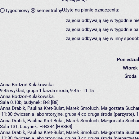
Użyte na planie oznaczenia:
tygodniowy
semestralny
zajęcia odbywają się w tygodnie ni
zajęcia odbywają się w tygodnie pa
zajęcia odbywają się w inny sposób
Poniedzia
Wtorek
Środa
Anna Bodzoń-Kułakowska
9:45
wykład, grupa 1
każda środa, 9:45 - 11:15
Anna Bodzoń-Kułakowska
,
Sala 0.10b,
budynek:
B-8 [B8]
Anna Drabik, Paulina Kret-Bułat, Marek Smoluch, Małgorzata Sucha
11:30
ćwiczenia laboratoryjne, grupa 4
co druga środa (parzyste), 1
Anna Drabik
,
Paulina Kret-Bułat
,
Marek Smoluch
,
Małgorzata Sucha
Sala 131,
budynek:
H-B3B4 [HB3B4]
Anna Drabik, Paulina Kret-Bułat, Marek Smoluch, Małgorzata Sucha
11:30
ćwiczenia laboratoryjne, grupa 3
co druga środa (nieparzyste)