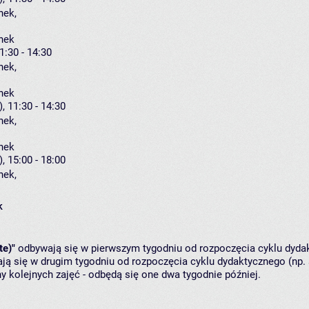
nek
,
nek
1:30 - 14:30
nek
,
nek
, 11:30 - 14:30
nek
,
nek
, 15:00 - 18:00
nek
,
k
te)"
odbywają się w pierwszym tygodniu od rozpoczęcia cyklu dydak
ą się w drugim tygodniu od rozpoczęcia cyklu dydaktycznego (np. 
y kolejnych zajęć - odbędą się one dwa tygodnie później.