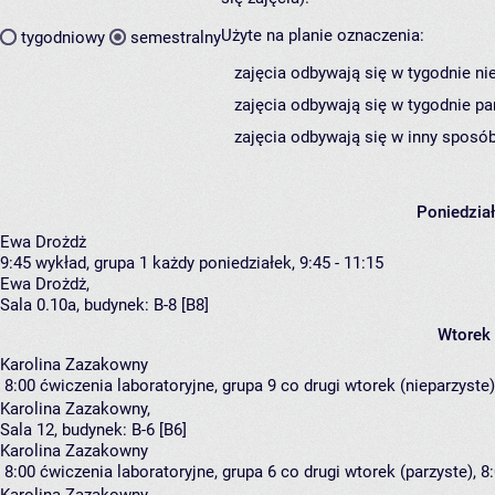
Użyte na planie oznaczenia:
tygodniowy
semestralny
zajęcia odbywają się w tygodnie ni
zajęcia odbywają się w tygodnie pa
zajęcia odbywają się w inny sposób
Poniedzia
Ewa Drożdż
9:45
wykład, grupa 1
każdy poniedziałek, 9:45 - 11:15
Ewa Drożdż
,
Sala 0.10a,
budynek:
B-8 [B8]
Wtorek
Karolina Zazakowny
8:00
ćwiczenia laboratoryjne, grupa 9
co drugi wtorek (nieparzyste),
Karolina Zazakowny
,
Sala 12,
budynek:
B-6 [B6]
Karolina Zazakowny
8:00
ćwiczenia laboratoryjne, grupa 6
co drugi wtorek (parzyste), 8: