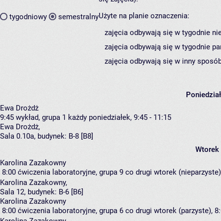
Użyte na planie oznaczenia:
tygodniowy
semestralny
zajęcia odbywają się w tygodnie ni
zajęcia odbywają się w tygodnie pa
zajęcia odbywają się w inny sposób
Poniedzia
Ewa Drożdż
9:45
wykład, grupa 1
każdy poniedziałek, 9:45 - 11:15
Ewa Drożdż
,
Sala 0.10a,
budynek:
B-8 [B8]
Wtorek
Karolina Zazakowny
8:00
ćwiczenia laboratoryjne, grupa 9
co drugi wtorek (nieparzyste),
Karolina Zazakowny
,
Sala 12,
budynek:
B-6 [B6]
Karolina Zazakowny
8:00
ćwiczenia laboratoryjne, grupa 6
co drugi wtorek (parzyste), 8: