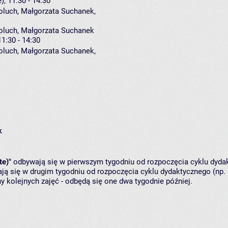
), 11:30 - 14:30
oluch
,
Małgorzata Suchanek
,
moluch, Małgorzata Suchanek
11:30 - 14:30
oluch
,
Małgorzata Suchanek
,
k
te)"
odbywają się w pierwszym tygodniu od rozpoczęcia cyklu dydak
ą się w drugim tygodniu od rozpoczęcia cyklu dydaktycznego (np. 
y kolejnych zajęć - odbędą się one dwa tygodnie później.