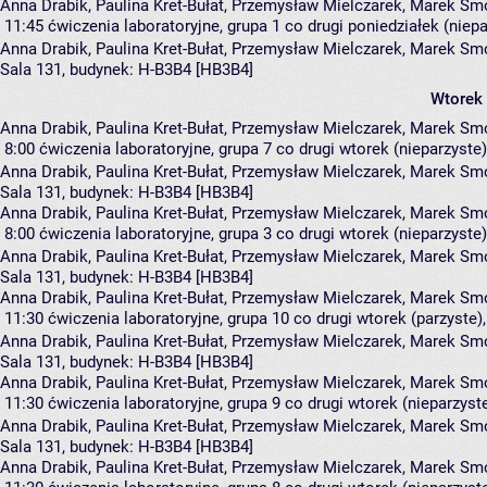
Anna Drabik, Paulina Kret-Bułat, Przemysław Mielczarek, Marek S
11:45
ćwiczenia laboratoryjne, grupa 1
co drugi poniedziałek (niepa
Anna Drabik
,
Paulina Kret-Bułat
,
Przemysław Mielczarek
,
Marek Sm
Sala 131,
budynek:
H-B3B4 [HB3B4]
Wtorek
Anna Drabik, Paulina Kret-Bułat, Przemysław Mielczarek, Marek S
8:00
ćwiczenia laboratoryjne, grupa 7
co drugi wtorek (nieparzyste),
Anna Drabik
,
Paulina Kret-Bułat
,
Przemysław Mielczarek
,
Marek Sm
Sala 131,
budynek:
H-B3B4 [HB3B4]
Anna Drabik, Paulina Kret-Bułat, Przemysław Mielczarek, Marek S
8:00
ćwiczenia laboratoryjne, grupa 3
co drugi wtorek (nieparzyste),
Anna Drabik
,
Paulina Kret-Bułat
,
Przemysław Mielczarek
,
Marek Sm
Sala 131,
budynek:
H-B3B4 [HB3B4]
Anna Drabik, Paulina Kret-Bułat, Przemysław Mielczarek, Marek S
11:30
ćwiczenia laboratoryjne, grupa 10
co drugi wtorek (parzyste),
Anna Drabik
,
Paulina Kret-Bułat
,
Przemysław Mielczarek
,
Marek Sm
Sala 131,
budynek:
H-B3B4 [HB3B4]
Anna Drabik, Paulina Kret-Bułat, Przemysław Mielczarek, Marek S
11:30
ćwiczenia laboratoryjne, grupa 9
co drugi wtorek (nieparzyste
Anna Drabik
,
Paulina Kret-Bułat
,
Przemysław Mielczarek
,
Marek Sm
Sala 131,
budynek:
H-B3B4 [HB3B4]
Anna Drabik, Paulina Kret-Bułat, Przemysław Mielczarek, Marek S