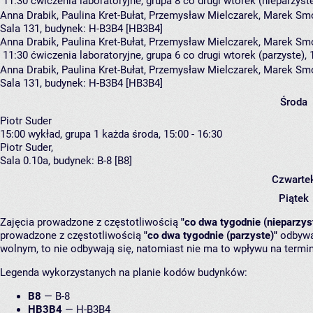
11:30
ćwiczenia laboratoryjne, grupa 8
co drugi wtorek (nieparzyste
Anna Drabik
,
Paulina Kret-Bułat
,
Przemysław Mielczarek
,
Marek Sm
Sala 131,
budynek:
H-B3B4 [HB3B4]
Anna Drabik, Paulina Kret-Bułat, Przemysław Mielczarek, Marek S
11:30
ćwiczenia laboratoryjne, grupa 6
co drugi wtorek (parzyste), 
Anna Drabik
,
Paulina Kret-Bułat
,
Przemysław Mielczarek
,
Marek Sm
Sala 131,
budynek:
H-B3B4 [HB3B4]
Środa
Piotr Suder
15:00
wykład, grupa 1
każda środa, 15:00 - 16:30
Piotr Suder
,
Sala 0.10a,
budynek:
B-8 [B8]
Czwarte
Piątek
Zajęcia prowadzone z częstotliwością
"co dwa tygodnie (nieparzys
prowadzone z częstotliwością
"co dwa tygodnie (parzyste)"
odbywaj
wolnym, to nie odbywają się, natomiast nie ma to wpływu na termin
Legenda wykorzystanych na planie kodów budynków:
B8
—
B-8
HB3B4
—
H-B3B4