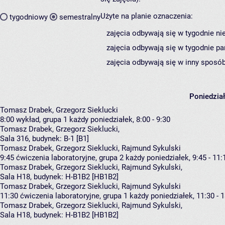
Użyte na planie oznaczenia:
tygodniowy
semestralny
zajęcia odbywają się w tygodnie ni
zajęcia odbywają się w tygodnie pa
zajęcia odbywają się w inny sposób
Poniedzia
Tomasz Drabek, Grzegorz Sieklucki
8:00
wykład, grupa 1
każdy poniedziałek, 8:00 - 9:30
Tomasz Drabek
,
Grzegorz Sieklucki
,
Sala 316,
budynek:
B-1 [B1]
Tomasz Drabek, Grzegorz Sieklucki, Rajmund Sykulski
9:45
ćwiczenia laboratoryjne, grupa 2
każdy poniedziałek, 9:45 - 11:
Tomasz Drabek
,
Grzegorz Sieklucki
,
Rajmund Sykulski
,
Sala H18,
budynek:
H-B1B2 [HB1B2]
Tomasz Drabek, Grzegorz Sieklucki, Rajmund Sykulski
11:30
ćwiczenia laboratoryjne, grupa 1
każdy poniedziałek, 11:30 - 
Tomasz Drabek
,
Grzegorz Sieklucki
,
Rajmund Sykulski
,
Sala H18,
budynek:
H-B1B2 [HB1B2]