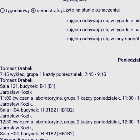
Użyte na planie oznaczenia:
tygodniowy
semestralny
zajęcia odbywają się w tygodnie ni
zajęcia odbywają się w tygodnie pa
zajęcia odbywają się w inny sposób
Poniedzia
Tomasz Drabek
7:45
wykład, grupa 1
każdy poniedziałek, 7:45 - 9:15
Tomasz Drabek
,
Sala 121,
budynek:
B-1 [B1]
Jarosław Kozik
11:00
ćwiczenia laboratoryjne, grupa 1
każdy poniedziałek, 11:00 - 
Jarosław Kozik
,
Sala H04,
budynek:
H-B1B2 [HB1B2]
Jarosław Kozik
12:30
ćwiczenia laboratoryjne, grupa 2
każdy poniedziałek, 12:30 - 
Jarosław Kozik
,
Sala H04,
budynek:
H-B1B2 [HB1B2]
Szymon Barczentewicz