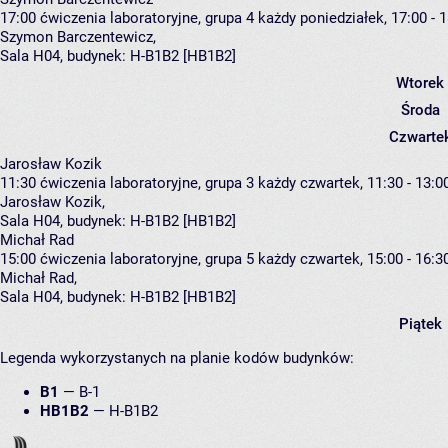
17:00
ćwiczenia laboratoryjne, grupa 4
każdy poniedziałek, 17:00 - 
Szymon Barczentewicz
,
Sala H04,
budynek:
H-B1B2 [HB1B2]
Wtorek
Środa
Czwarte
Jarosław Kozik
11:30
ćwiczenia laboratoryjne, grupa 3
każdy czwartek, 11:30 - 13:0
Jarosław Kozik
,
Sala H04,
budynek:
H-B1B2 [HB1B2]
Michał Rad
15:00
ćwiczenia laboratoryjne, grupa 5
każdy czwartek, 15:00 - 16:3
Michał Rad
,
Sala H04,
budynek:
H-B1B2 [HB1B2]
Piątek
Legenda wykorzystanych na planie kodów budynków:
B1
—
B-1
HB1B2
—
H-B1B2