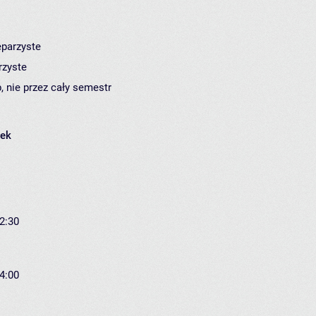
eparzyste
rzyste
, nie przez cały semestr
łek
12:30
14:00