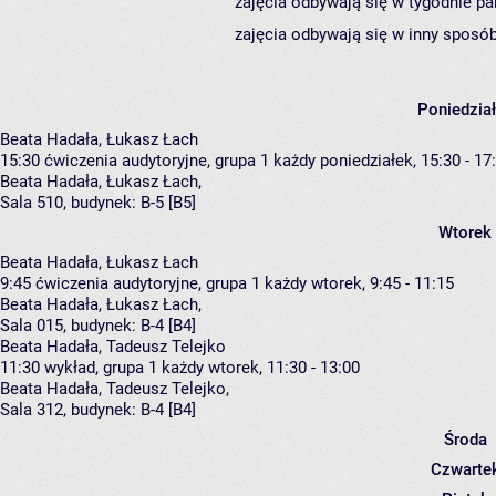
zajęcia odbywają się w tygodnie pa
zajęcia odbywają się w inny sposób
Poniedzia
Beata Hadała, Łukasz Łach
15:30
ćwiczenia audytoryjne, grupa 1
każdy poniedziałek, 15:30 - 17
Beata Hadała
,
Łukasz Łach
,
Sala 510,
budynek:
B-5 [B5]
Wtorek
Beata Hadała, Łukasz Łach
9:45
ćwiczenia audytoryjne, grupa 1
każdy wtorek, 9:45 - 11:15
Beata Hadała
,
Łukasz Łach
,
Sala 015,
budynek:
B-4 [B4]
Beata Hadała, Tadeusz Telejko
11:30
wykład, grupa 1
każdy wtorek, 11:30 - 13:00
Beata Hadała
,
Tadeusz Telejko
,
Sala 312,
budynek:
B-4 [B4]
Środa
Czwarte