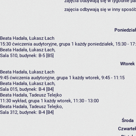
zajęcia odbywają się w tygodnie pa
zajęcia odbywają się w inny sposób
Poniedzia
Beata Hadała, Łukasz Łach
15:30
ćwiczenia audytoryjne, grupa 1
każdy poniedziałek, 15:30 - 17
Beata Hadała
,
Łukasz Łach
,
Sala 510,
budynek:
B-5 [B5]
Wtorek
Beata Hadała, Łukasz Łach
9:45
ćwiczenia audytoryjne, grupa 1
każdy wtorek, 9:45 - 11:15
Beata Hadała
,
Łukasz Łach
,
Sala 015,
budynek:
B-4 [B4]
Beata Hadała, Tadeusz Telejko
11:30
wykład, grupa 1
każdy wtorek, 11:30 - 13:00
Beata Hadała
,
Tadeusz Telejko
,
Sala 312,
budynek:
B-4 [B4]
Środa
Czwarte