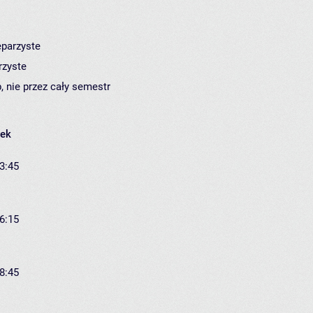
eparzyste
rzyste
, nie przez cały semestr
łek
13:45
16:15
18:45