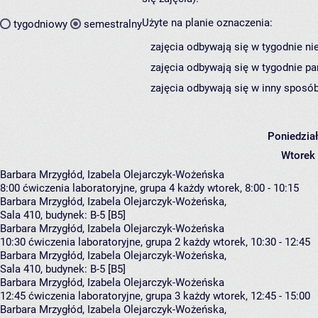
Użyte na planie oznaczenia:
tygodniowy
semestralny
zajęcia odbywają się w tygodnie ni
zajęcia odbywają się w tygodnie pa
zajęcia odbywają się w inny sposób
Poniedzia
Wtorek
Barbara Mrzygłód, Izabela Olejarczyk-Wożeńska
8:00
ćwiczenia laboratoryjne, grupa 4
każdy wtorek, 8:00 - 10:15
Barbara Mrzygłód
,
Izabela Olejarczyk-Wożeńska
,
Sala 410,
budynek:
B-5 [B5]
Barbara Mrzygłód, Izabela Olejarczyk-Wożeńska
10:30
ćwiczenia laboratoryjne, grupa 2
każdy wtorek, 10:30 - 12:45
Barbara Mrzygłód
,
Izabela Olejarczyk-Wożeńska
,
Sala 410,
budynek:
B-5 [B5]
Barbara Mrzygłód, Izabela Olejarczyk-Wożeńska
12:45
ćwiczenia laboratoryjne, grupa 3
każdy wtorek, 12:45 - 15:00
Barbara Mrzygłód
,
Izabela Olejarczyk-Wożeńska
,