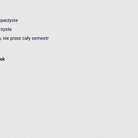
eparzyste
rzyste
, nie przez cały semestr
łek