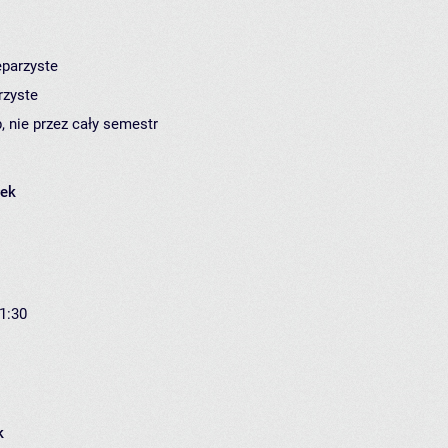
eparzyste
rzyste
, nie przez cały semestr
łek
21:30
k