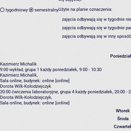
Użyte na planie oznaczenia:
tygodniowy
semestralny
zajęcia odbywają się w tygodnie ni
zajęcia odbywają się w tygodnie pa
zajęcia odbywają się w inny sposób
Poniedzia
Kazimierz Michalik
9:00
wykład, grupa 1
każdy poniedziałek, 9:00 - 10:30
Kazimierz Michalik
,
Sala online,
budynek:
online [online]
Dorota Wilk-Kołodziejczyk
20:00
ćwiczenia laboratoryjne, grupa 4
każdy poniedziałek, 20:00 - 
Dorota Wilk-Kołodziejczyk
,
Sala online,
budynek:
online [online]
Wtorek
Środa
Czwarte