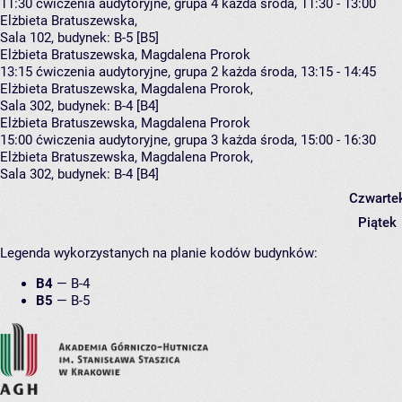
11:30
ćwiczenia audytoryjne, grupa 4
każda środa, 11:30 - 13:00
Elżbieta Bratuszewska
,
Sala 102,
budynek:
B-5 [B5]
Elżbieta Bratuszewska, Magdalena Prorok
13:15
ćwiczenia audytoryjne, grupa 2
każda środa, 13:15 - 14:45
Elżbieta Bratuszewska
,
Magdalena Prorok
,
Sala 302,
budynek:
B-4 [B4]
Elżbieta Bratuszewska, Magdalena Prorok
15:00
ćwiczenia audytoryjne, grupa 3
każda środa, 15:00 - 16:30
Elżbieta Bratuszewska
,
Magdalena Prorok
,
Sala 302,
budynek:
B-4 [B4]
Czwarte
Piątek
Legenda wykorzystanych na planie kodów budynków:
B4
—
B-4
B5
—
B-5