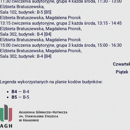
11:30
ćwiczenia audytoryjne, grupa 4
każda środa, 11:30 - 13:00
Elżbieta Bratuszewska
,
Sala 102,
budynek:
B-5 [B5]
Elżbieta Bratuszewska, Magdalena Prorok
13:15
ćwiczenia audytoryjne, grupa 2
każda środa, 13:15 - 14:45
Elżbieta Bratuszewska
,
Magdalena Prorok
,
Sala 302,
budynek:
B-4 [B4]
Elżbieta Bratuszewska, Magdalena Prorok
15:00
ćwiczenia audytoryjne, grupa 3
każda środa, 15:00 - 16:30
Elżbieta Bratuszewska
,
Magdalena Prorok
,
Sala 302,
budynek:
B-4 [B4]
Czwarte
Piątek
Legenda wykorzystanych na planie kodów budynków:
B4
—
B-4
B5
—
B-5