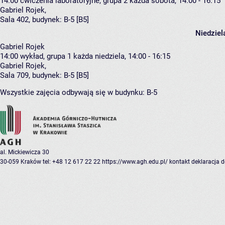
14:00
ćwiczenia laboratoryjne, grupa 2
każda sobota, 14:00 - 16:15
Gabriel Rojek
,
Sala 402,
budynek:
B-5 [B5]
Niedziel
Gabriel Rojek
14:00
wykład, grupa 1
każda niedziela, 14:00 - 16:15
Gabriel Rojek
,
Sala 709,
budynek:
B-5 [B5]
Wszystkie zajęcia odbywają się w budynku:
B-5
al. Mickiewicza 30
30-059 Kraków
tel: +48 12 617 22 22
https://www.agh.edu.pl/
kontakt
deklaracja 