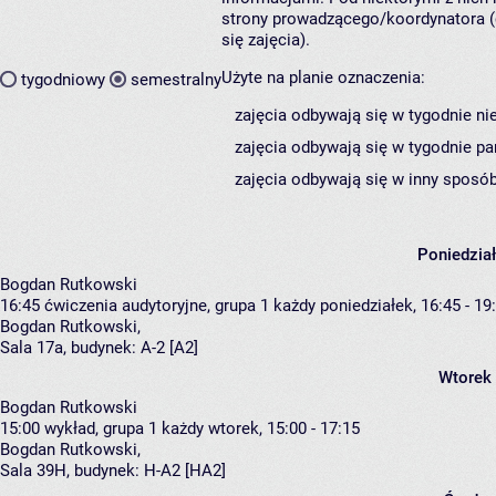
strony prowadzącego/koordynatora (
się zajęcia).
Użyte na planie oznaczenia:
tygodniowy
semestralny
zajęcia odbywają się w tygodnie ni
zajęcia odbywają się w tygodnie pa
zajęcia odbywają się w inny sposób
Poniedzia
Bogdan Rutkowski
16:45
ćwiczenia audytoryjne, grupa 1
każdy poniedziałek, 16:45 - 19
Bogdan Rutkowski
,
Sala 17a,
budynek:
A-2 [A2]
Wtorek
Bogdan Rutkowski
15:00
wykład, grupa 1
każdy wtorek, 15:00 - 17:15
Bogdan Rutkowski
,
Sala 39H,
budynek:
H-A2 [HA2]