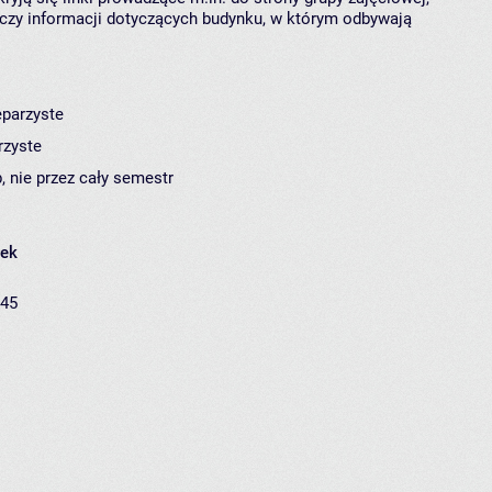
czy informacji dotyczących budynku, w którym odbywają
eparzyste
rzyste
, nie przez cały semestr
łek
:45