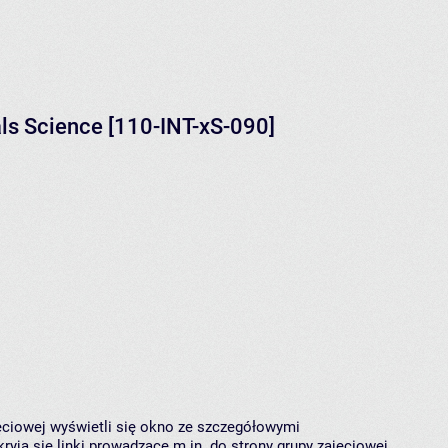
als Science [110-INT-xS-090]
jęciowej wyświetli się okno ze szczegółowymi
ryją się linki prowadzące m.in. do strony grupy zajęciowej,