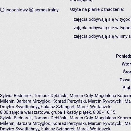
Użyte na planie oznaczenia:
tygodniowy
semestralny
zajęcia odbywają się w tygod
zajęcia odbywają się w tygod
zajęcia odbywają się w inny 
Poniedz
Wtor
Śro
Czwar
Piąt
Sylwia Bednarek, Tomasz Dębiński, Marcin Goły, Magdalena Koperni
Milenin, Barbara Mrzygłód, Konrad Perzyński, Marcin Rywotycki, Ma
Dmytro Svyetlichnyy, Łukasz Sztangret, Marek Wojtaszek
8:00
zajęcia warsztatowe, grupa 1
każdy piątek, 8:00 - 10:15
Sylwia Bednarek
,
Tomasz Dębiński
,
Marcin Goły
,
Magdalena Kopern
Milenin
,
Barbara Mrzygłód
,
Konrad Perzyński
,
Marcin Rywotycki
,
Ma
Dmytro Svyetlichnyy
,
Łukasz Sztangret
,
Marek Wojtaszek
,