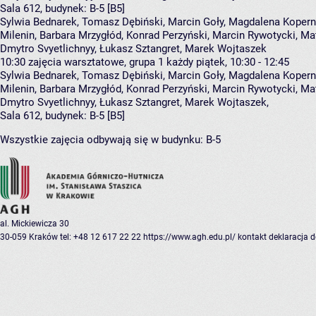
Sala 612,
budynek:
B-5 [B5]
Sylwia Bednarek, Tomasz Dębiński, Marcin Goły, Magdalena Koperni
Milenin, Barbara Mrzygłód, Konrad Perzyński, Marcin Rywotycki, Ma
Dmytro Svyetlichnyy, Łukasz Sztangret, Marek Wojtaszek
10:30
zajęcia warsztatowe, grupa 1
każdy piątek, 10:30 - 12:45
Sylwia Bednarek
,
Tomasz Dębiński
,
Marcin Goły
,
Magdalena Kopern
Milenin
,
Barbara Mrzygłód
,
Konrad Perzyński
,
Marcin Rywotycki
,
Ma
Dmytro Svyetlichnyy
,
Łukasz Sztangret
,
Marek Wojtaszek
,
Sala 612,
budynek:
B-5 [B5]
Wszystkie zajęcia odbywają się w budynku:
B-5
al. Mickiewicza 30
30-059 Kraków
tel: +48 12 617 22 22
https://www.agh.edu.pl/
kontakt
deklaracja 