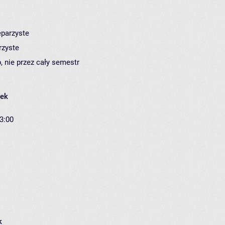
eparzyste
rzyste
, nie przez cały semestr
łek
13:00
k