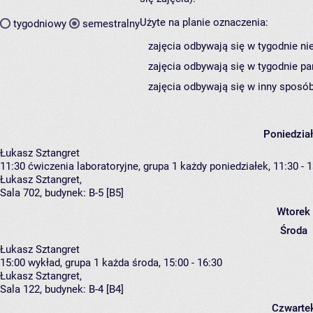
Użyte na planie oznaczenia:
tygodniowy
semestralny
zajęcia odbywają się w tygodnie ni
zajęcia odbywają się w tygodnie pa
zajęcia odbywają się w inny sposób
Poniedzia
Łukasz Sztangret
11:30
ćwiczenia laboratoryjne, grupa 1
każdy poniedziałek, 11:30 - 
Łukasz Sztangret
,
Sala 702,
budynek:
B-5 [B5]
Wtorek
Środa
Łukasz Sztangret
15:00
wykład, grupa 1
każda środa, 15:00 - 16:30
Łukasz Sztangret
,
Sala 122,
budynek:
B-4 [B4]
Czwarte